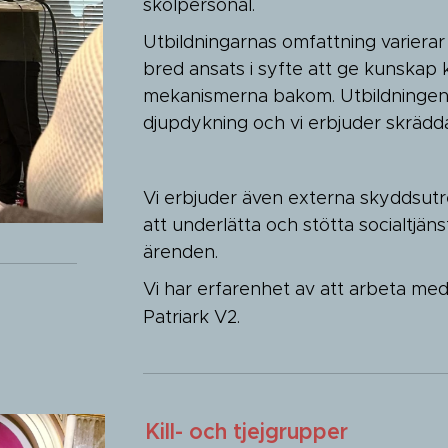
skolpersonal.
Utbildningarnas omfattning varierar 
bred ansats i syfte att ge kunskap 
mekanismerna bakom. Utbildninge
djupdykning och vi erbjuder skräd
Vi erbjuder även externa skyddsutr
att underlätta och stötta socialtjänst
ärenden.
Vi har erfarenhet av att arbeta med P
Patriark V2.
Kill- och tjejgrupper