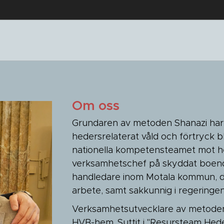
Om oss
Grundaren av metoden Shanazi har 
hedersrelaterat våld och förtryck 
nationella kompetensteamet mot hed
verksamhetschef på skyddat boend
handledare inom Motala kommun, d
arbete, samt sakkunnig i regeringen
Verksamhetsutvecklare av metoden 
HVB-hem. Suttit i "Resursteam Hede