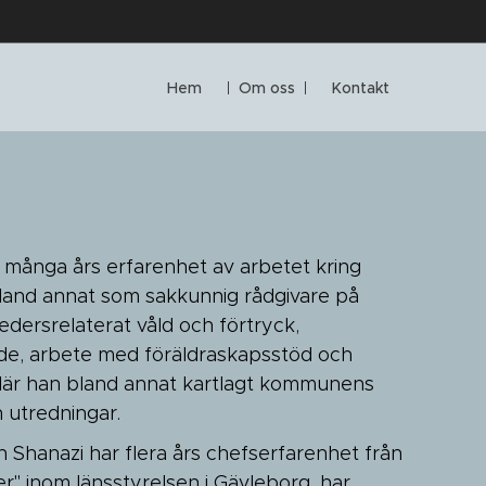
Hem
Om oss
Kontakt
många års erfarenhet av arbetet kring
bland annat som sakkunnig rådgivare på
ersrelaterat våld och förtryck,
e, arbete med föräldraskapsstöd och
är han bland annat kartlagt kommunens
 utredningar.
Shanazi har flera års chefserfarenhet från
r" inom länsstyrelsen i Gävleborg, har