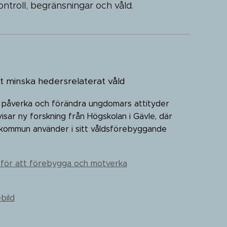
ntroll, begränsningar och våld.
vt minska hedersrelaterat våld
lt påverka och förändra ungdomars attityder
visar ny forskning från Högskolan i Gävle, där
kommun använder i sitt våldsförebyggande
e för att förebygga och motverka
bild