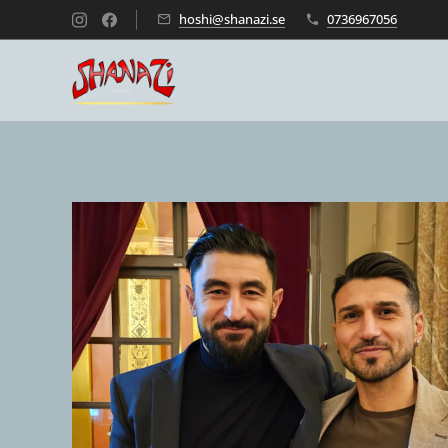
hoshi@shanazi.se
0736967056