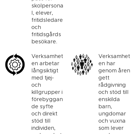
skolpersona
l, elever,
fritidsledare
och
fritidsgårds
besökare.
Verksamhet
Verksamhet
en arbetar
en har
långsiktigt
genom åren
med tjej-
gett
och
rådgivning
killgrupper i
och stöd till
förebyggan
enskilda
de syfte
barn,
och direkt
ungdomar
stöd till
och vuxna
individen,
som lever