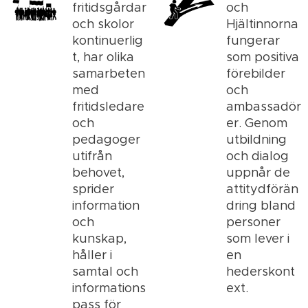
fritidsgårdar
och
och skolor
Hjältinnorna
kontinuerlig
fungerar
t, har olika
som positiva
samarbeten
förebilder
med
och
fritidsledare
ambassadör
och
er. Genom
pedagoger
utbildning
utifrån
och dialog
behovet,
uppnår de
sprider
attitydförän
information
dring bland
och
personer
kunskap,
som lever i
håller i
en
samtal och
hederskont
informations
ext.
pass för