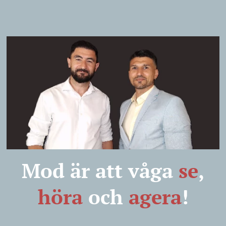
Mod är att våga
s
e
,
höra
och
agera
!