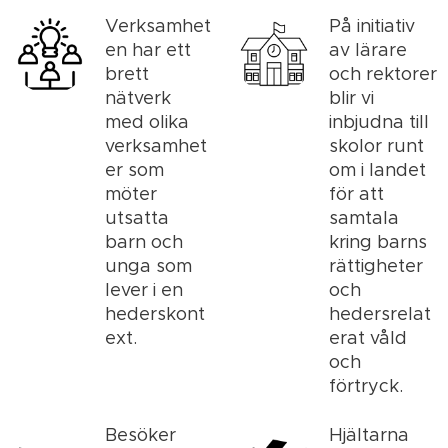
Verksamhet
På initiativ
en har ett
av lärare
brett
och rektorer
nätverk
blir vi
med olika
inbjudna till
verksamhet
skolor runt
er som
om i landet
möter
för att
utsatta
samtala
barn och
kring barns
unga som
rättigheter
lever i en
och
hederskont
hedersrelat
ext.
erat våld
och
förtryck.
Besöker
Hjältarna